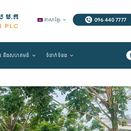
ភាសាខ្មែរ
096 440 7777
ាន និងសហគមន៍
ទំនាក់ទំនង