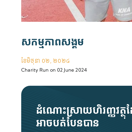
សកម្មភាពសង្គម
ខែ​មិថុនា ០២, ២០២៤
Charity Run on 02 June 2024
ដំណោះស្រាយហិរញ្ញវត្ថ
អាចបត់បែនបាន