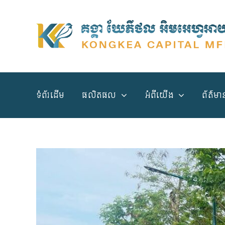
Skip
to
content
ទំព័រដើម
ផលិតផល
អំពី​​យើង
ព័ត៌ម