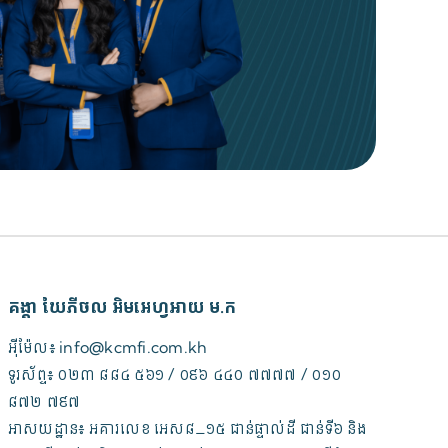
គង្គា ឃែភីថល អិមអេហ្វអាយ ម.ក
អ៊ីម៉ែល៖ info@kcmfi.com.kh
ទូរស័ព្ទ៖ ០២៣ ៨៨៤ ៥៦១ / ០៩៦ ៤៤០ ៧៧៧៧ / ០១០ ​
៨៧២ ​៧៩៧
អាសយដ្ឋាន៖ អគារលេខ អេស៨_១៥ ជាន់ផ្ទាល់ដី ជាន់ទី៦ និង