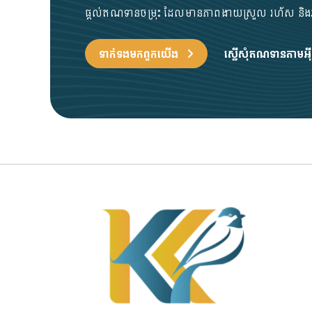
ផ្តល់ឥណទានចម្រុះ ដែលមានភាពងាយស្រួល រហ័ស និងអ
ទាក់ទង​មក​ពួក​យើង
ស្នើសុំឥណទានតាមអ៊