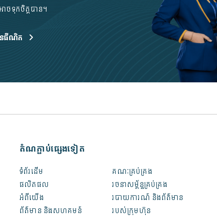
ាចទុកចិត្តបាន។
ីនធឺណិត
តំណភ្ជាប់ផ្សេងទៀត
ទំព័រដើម
គណៈគ្រប់គ្រង
ផលិតផល
រចនា​សម្ព័ន្ធ​​គ្រប់​គ្រង
អំពី​​យើង
របាយការណ៍ និងព័ត៌មាន
ព័ត៌មាន និងសហគមន៍
របស់ក្រុមហ៊ុន